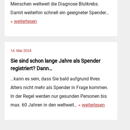
Menschen weltweit die Diagnose Blutkrebs.
n
Damit weiterhin schnell ein geeigneter Spender…
a
D
weiterlesen
l
u
e
b
Z
i
u
14. Mai 2024
s
s
Sie sind schon lange Jahre als Spender
t
a
registriert? Dann…
j
m
…kann es sein, dass Sie bald aufgrund Ihres
u
m
Alters nicht mehr als Spender in Frage kommen.
n
e
In der Regel werden nur gesunden Personen bis
g
n
S
max. 60 Jahren in den weltweit…
weiterlesen
u
a
i
n
r
e
d
b