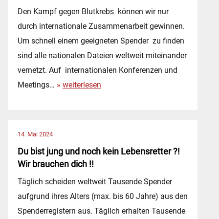
g
Den Kampf gegen Blutkrebs können wir nur
e
durch internationale Zusammenarbeit gewinnen.
n
Um schnell einem geeigneten Spender zu finden
D
sind alle nationalen Dateien weltweit miteinander
A
vernetzt. Auf internationalen Konferenzen und
N
I
Meetings…
weiterlesen
K
n
E
t
…
e
14. Mai 2024
r
Du bist jung und noch kein Lebensretter ?!
n
Wir brauchen dich !!
a
Täglich scheiden weltweit Tausende Spender
t
aufgrund ihres Alters (max. bis 60 Jahre) aus den
i
Spenderregistern aus. Täglich erhalten Tausende
o