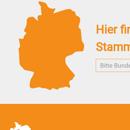
Hier fi
Stammz
Bitte Bund