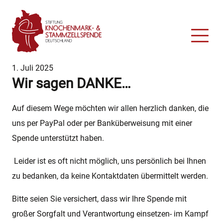
Z
Z
u
u
m
m
I
H
n
a
h
u
1. Juli 2025
a
p
Wir sagen DANKE…
l
t
t
m
Auf diesem Wege möchten wir allen herzlich danken, die
e
uns per PayPal oder per Banküberweisung mit einer
n
ü
Spende unterstützt haben.
Leider ist es oft nicht möglich, uns persönlich bei Ihnen
zu bedanken, da keine Kontaktdaten übermittelt werden.
Bitte seien Sie versichert, dass wir Ihre Spende mit
großer Sorgfalt und Verantwortung einsetzen- im Kampf