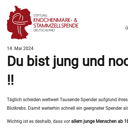
Z
Z
u
u
m
m
I
H
Ü
n
a
h
u
a
p
14. Mai 2024
l
t
Du bist jung und no
t
m
e
n
!!
ü
Täglich scheiden weltweit Tausende Spender aufgrund ihres 
Blutkrebs. Damit weiterhin schnell ein geeigneter Spender al
Wichtig ist es deshalb, dass vor
allem junge Menschen ab 1