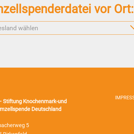
ellspenderdatei vor Ort:
esland wählen
IMPRES
– Stiftung Knochenmark-und
mzellspende Deutschland
acherweg 5