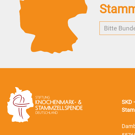
Stammz
Bitte Bund
SKD 
Stam
Damb